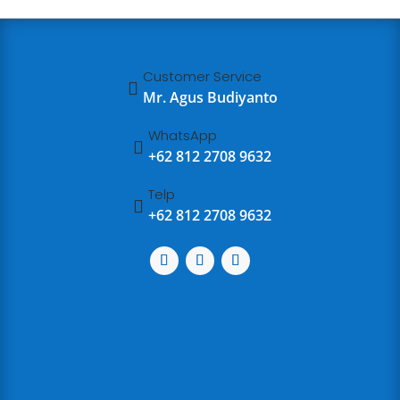
Customer Service

Mr. Agus Budiyanto
WhatsApp

+62 812 2708 9632
Telp

+62 812 2708 9632