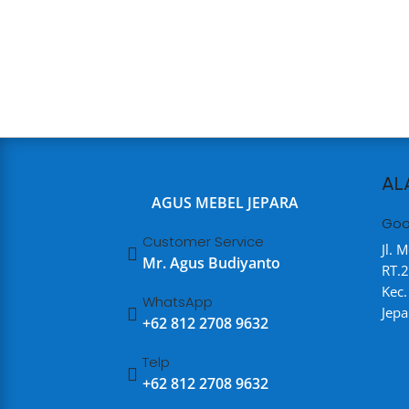
AL
AGUS MEBEL JEPARA
Goo
Customer Service
Jl. 

Mr. Agus Budiyanto
RT.2
Kec
WhatsApp
Jepa

+62 812 2708 9632
Telp

+62 812 2708 9632