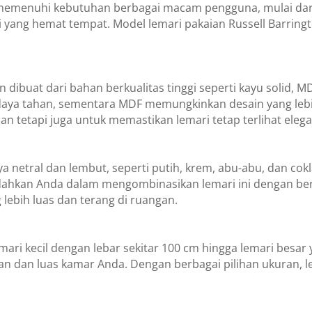
k memenuhi kebutuhan berbagai macam pengguna, mulai d
ang hemat tempat. Model lemari pakaian Russell Barringto
n dibuat dari bahan berkualitas tinggi seperti kayu solid,
ya tahan, sementara MDF memungkinkan desain yang lebih f
nan tetapi juga untuk memastikan lemari tetap terlihat ele
netral dan lembut, seperti putih, krem, abu-abu, dan cokl
hkan Anda dalam mengombinasikan lemari ini dengan berba
ebih luas dan terang di ruangan.
lemari kecil dengan lebar sekitar 100 cm hingga lemari besar
 dan luas kamar Anda. Dengan berbagai pilihan ukuran, le