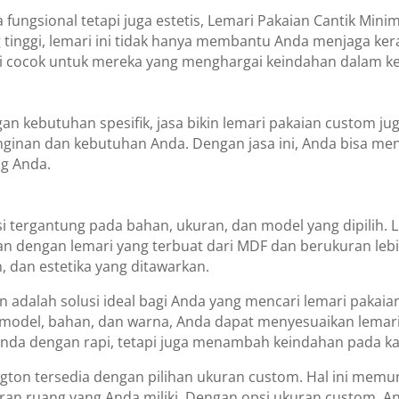
fungsional tetapi juga estetis, Lemari Pakaian Cantik Minim
 tinggi, lemari ini tidak hanya membantu Anda menjaga kera
ni cocok untuk mereka yang menghargai keindahan dalam k
an kebutuhan spesifik, jasa bikin lemari pakaian custom jug
nginan dan kebutuhan Anda. Dengan jasa ini, Anda bisa me
ng Anda.
si tergantung pada bahan, ukuran, dan model yang dipilih.
kan dengan lemari yang terbuat dari MDF dan berukuran lebih
, dan estetika yang ditawarkan.
n adalah solusi ideal bagi Anda yang mencari lemari pakaian
model, bahan, dan warna, Anda dapat menyesuaikan lemari 
Anda dengan rapi, tetapi juga menambah keindahan pada ka
rington tersedia dengan pilihan ukuran custom. Hal ini m
ran ruang yang Anda miliki. Dengan opsi ukuran custom, 