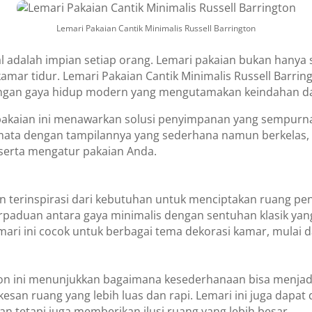
Lemari Pakaian Cantik Minimalis Russell Barrington
nal adalah impian setiap orang. Lemari pakaian bukan hany
mar tidur. Lemari Pakaian Cantik Minimalis Russell Barri
dengan gaya hidup modern yang mengutamakan keindahan da
pakaian ini menawarkan solusi penyimpanan yang sempurn
 mata dengan tampilannya yang sederhana namun berkelas,
rta mengatur pakaian Anda.
on terinspirasi dari kebutuhan untuk menciptakan ruang pe
 perpaduan antara gaya minimalis dengan sentuhan klasik ya
ri ini cocok untuk berbagai tema dekorasi kamar, mulai da
ton ini menunjukkan bagaimana kesederhanaan bisa menjadi
kesan ruang yang lebih luas dan rapi. Lemari ini juga dapa
an tetapi juga memberikan ilusi ruang yang lebih besar.