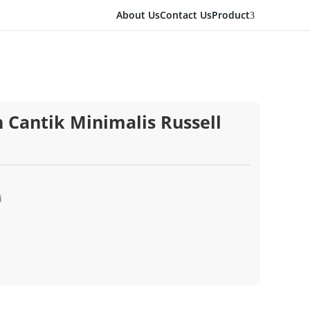
About Us
Contact Us
Product
3
 Cantik Minimalis Russell
i