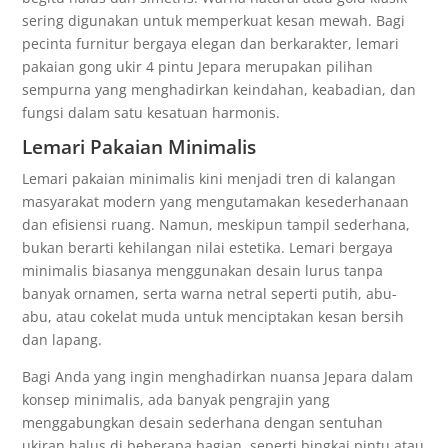
sering digunakan untuk memperkuat kesan mewah. Bagi
pecinta furnitur bergaya elegan dan berkarakter, lemari
pakaian gong ukir 4 pintu Jepara merupakan pilihan
sempurna yang menghadirkan keindahan, keabadian, dan
fungsi dalam satu kesatuan harmonis.
Lemari Pakaian Minimalis​
Lemari pakaian minimalis kini menjadi tren di kalangan
masyarakat modern yang mengutamakan kesederhanaan
dan efisiensi ruang. Namun, meskipun tampil sederhana,
bukan berarti kehilangan nilai estetika. Lemari bergaya
minimalis biasanya menggunakan desain lurus tanpa
banyak ornamen, serta warna netral seperti putih, abu-
abu, atau cokelat muda untuk menciptakan kesan bersih
dan lapang.
Bagi Anda yang ingin menghadirkan nuansa Jepara dalam
konsep minimalis, ada banyak pengrajin yang
menggabungkan desain sederhana dengan sentuhan
ukiran halus di beberapa bagian, seperti bingkai pintu atau