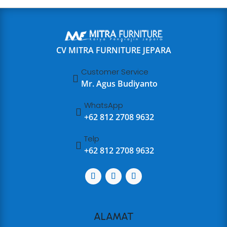
CV MITRA FURNITURE JEPARA
Customer Service

Mr. Agus Budiyanto
WhatsApp

+62 812 2708 9632
Telp

+62 812 2708 9632
ALAMAT