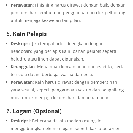
Perawatan
: Finishing harus dirawat dengan baik, dengan
pembersihan lembut dan penggunaan produk pelindung
untuk menjaga keawetan tampilan.
5.
Kain Pelapis
Deskripsi
: Jika tempat tidur dilengkapi dengan
headboard yang berlapis kain, bahan pelapis seperti
beludru atau linen dapat digunakan.
Keunggulan
: Menambah kenyamanan dan estetika, serta
tersedia dalam berbagai warna dan pola.
Perawatan
: Kain harus dirawat dengan pembersihan
yang sesuai, seperti penggunaan vakum dan penghilang
noda untuk menjaga kebersihan dan penampilan.
6.
Logam (Opsional)
Deskripsi
: Beberapa desain modern mungkin
menggabungkan elemen logam seperti kaki atau aksen.