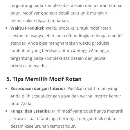
tergantung pada kompleksitas desain dan ukuran tempat
tidur. Motif yang sangat detail atau unik mungkin
memerlukan biaya tambahan.
Waktu Produksi
: Waktu produksi untuk motif rotan
custom biasanya lebih lama dibandingkan dengan model
standar. Anda bisa mengharapkan waktu produksi
tambahan yang berkisar antara 4 hingga 8 minggu,
tergantung pada kompleksitas desain dan jadwal
produksi penyedia.
5. Tips Memilih Motif Rotan
Kesesuaian dengan Interior
: Pastikan motif rotan yang
Anda pilih sesuai dengan gaya dan warna interior kamar
tidur Anda.
Fungsi dan Estetika
: Pilih motif yang tidak hanya menarik
secara visual tetapi juga berfungsi dengan baik dalam
desain keseluruhan tempat tidur.