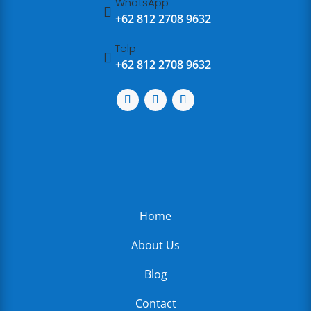
WhatsApp

+62 812 2708 9632
Telp

+62 812 2708 9632
Home
About Us
Blog
Contact