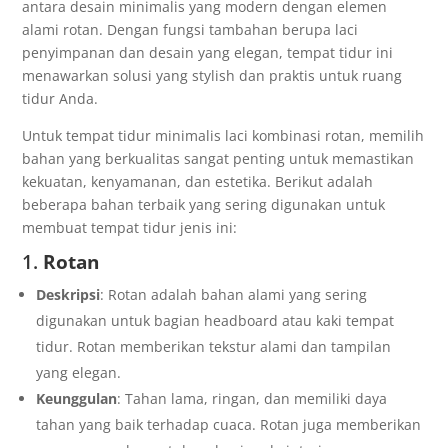
antara desain minimalis yang modern dengan elemen
alami rotan. Dengan fungsi tambahan berupa laci
penyimpanan dan desain yang elegan, tempat tidur ini
menawarkan solusi yang stylish dan praktis untuk ruang
tidur Anda.
Untuk tempat tidur minimalis laci kombinasi rotan, memilih
bahan yang berkualitas sangat penting untuk memastikan
kekuatan, kenyamanan, dan estetika. Berikut adalah
beberapa bahan terbaik yang sering digunakan untuk
membuat tempat tidur jenis ini:
1.
Rotan
Deskripsi
: Rotan adalah bahan alami yang sering
digunakan untuk bagian headboard atau kaki tempat
tidur. Rotan memberikan tekstur alami dan tampilan
yang elegan.
Keunggulan
: Tahan lama, ringan, dan memiliki daya
tahan yang baik terhadap cuaca. Rotan juga memberikan