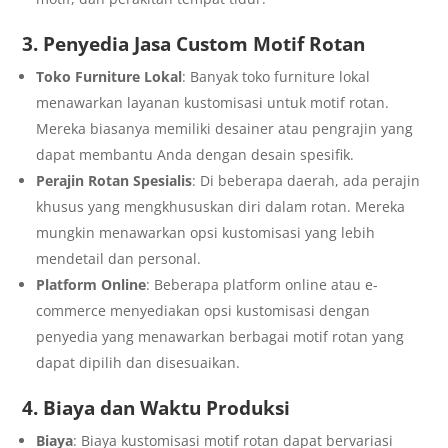
3. Penyedia Jasa Custom Motif Rotan
Toko Furniture Lokal
: Banyak toko furniture lokal
menawarkan layanan kustomisasi untuk motif rotan.
Mereka biasanya memiliki desainer atau pengrajin yang
dapat membantu Anda dengan desain spesifik.
Perajin Rotan Spesialis
: Di beberapa daerah, ada perajin
khusus yang mengkhususkan diri dalam rotan. Mereka
mungkin menawarkan opsi kustomisasi yang lebih
mendetail dan personal.
Platform Online
: Beberapa platform online atau e-
commerce menyediakan opsi kustomisasi dengan
penyedia yang menawarkan berbagai motif rotan yang
dapat dipilih dan disesuaikan.
4. Biaya dan Waktu Produksi
Biaya
: Biaya kustomisasi motif rotan dapat bervariasi