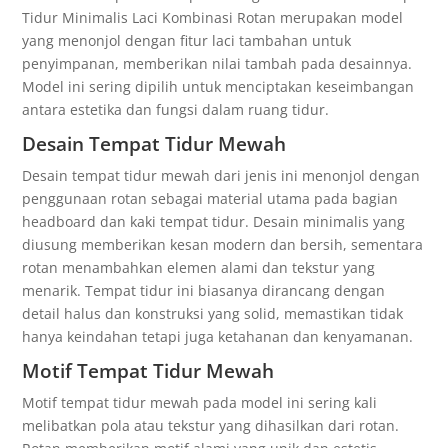
Tidur Minimalis Laci Kombinasi Rotan merupakan model
yang menonjol dengan fitur laci tambahan untuk
penyimpanan, memberikan nilai tambah pada desainnya.
Model ini sering dipilih untuk menciptakan keseimbangan
antara estetika dan fungsi dalam ruang tidur.
Desain Tempat Tidur Mewah
Desain tempat tidur mewah dari jenis ini menonjol dengan
penggunaan rotan sebagai material utama pada bagian
headboard dan kaki tempat tidur. Desain minimalis yang
diusung memberikan kesan modern dan bersih, sementara
rotan menambahkan elemen alami dan tekstur yang
menarik. Tempat tidur ini biasanya dirancang dengan
detail halus dan konstruksi yang solid, memastikan tidak
hanya keindahan tetapi juga ketahanan dan kenyamanan.
Motif Tempat Tidur Mewah
Motif tempat tidur mewah pada model ini sering kali
melibatkan pola atau tekstur yang dihasilkan dari rotan.