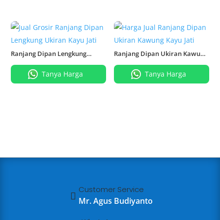
Ranjang Dipan Lengkung
Ranjang Dipan Ukiran Kawung
Ukiran Kayu Jati
Kayu Jati
Tanya Harga
Tanya Harga
Customer Service

Mr. Agus Budiyanto