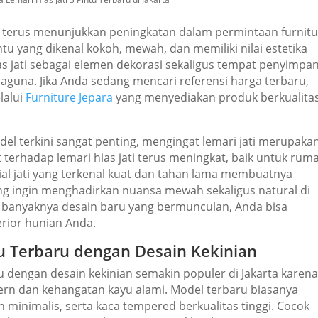
n terus menunjukkan peningkatan dalam permintaan furnitu
intu yang dikenal kokoh, mewah, dan memiliki nilai estetika
ias jati sebagai elemen dekorasi sekaligus tempat penyimpa
aguna. Jika Anda sedang mencari referensi harga terbaru,
lalui
Furniture Jepara
yang menyediakan produk berkualita
terkini sangat penting, mengingat lemari jati merupaka
at terhadap lemari hias jati terus meningkat, baik untuk rum
ial jati yang terkenal kuat dan tahan lama membuatnya
ng ingin menghadirkan nuansa mewah sekaligus natural di
 banyaknya desain baru yang bermunculan, Anda bisa
rior hunian Anda.
tu Terbaru dengan Desain Kekinian
ru dengan desain kekinian semakin populer di Jakarta karen
n dan kehangatan kayu alami. Model terbaru biasanya
minimalis, serta kaca tempered berkualitas tinggi. Cocok