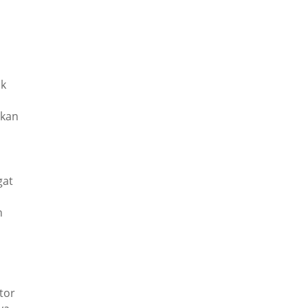
uk
ikan
gat
h
tor