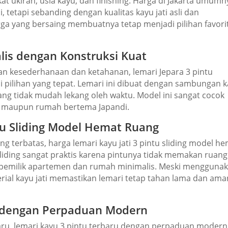
t ukiran, usia kayu, dan finishing. Harga di Jakarta umumn
, tetapi sebanding dengan kualitas kayu jati asli dan
rga yang bersaing membuatnya tetap menjadi pilihan favori
lis dengan Konstruksi Kuat
kesederhanaan dan ketahanan, lemari Jepara 3 pintu
i pilihan yang tepat. Lemari ini dibuat dengan sambungan 
n yang tidak mudah lekang oleh waktu. Model ini sangat cocok
r maupun rumah bertema Japandi.
tu Sliding Model Hemat Ruang
ng terbatas, harga lemari kayu jati 3 pintu sliding model h
liding sangat praktis karena pintunya tidak memakan ruang
leh pemilik apartemen dan rumah minimalis. Meski mengguna
erial kayu jati memastikan lemari tetap tahan lama dan ama
u dengan Perpaduan Modern
baru, lemari kayu 3 pintu terbaru dengan perpaduan modern