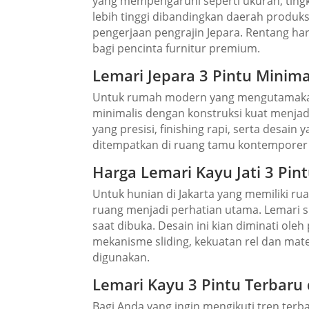
yang mempengaruhi seperti ukuran, tingka
lebih tinggi dibandingkan daerah produksi
pengerjaan pengrajin Jepara. Rentang ha
bagi pencinta furnitur premium.
Lemari Jepara 3 Pintu Minima
Untuk rumah modern yang mengutamakan 
minimalis dengan konstruksi kuat menjad
yang presisi, finishing rapi, serta desai
ditempatkan di ruang tamu kontempore
Harga Lemari Kayu Jati 3 Pin
Untuk hunian di Jakarta yang memiliki rua
ruang menjadi perhatian utama. Lemari s
saat dibuka. Desain ini kian diminati o
mekanisme sliding, kekuatan rel dan mat
digunakan.
Lemari Kayu 3 Pintu Terbar
Bagi Anda yang ingin mengikuti tren ter