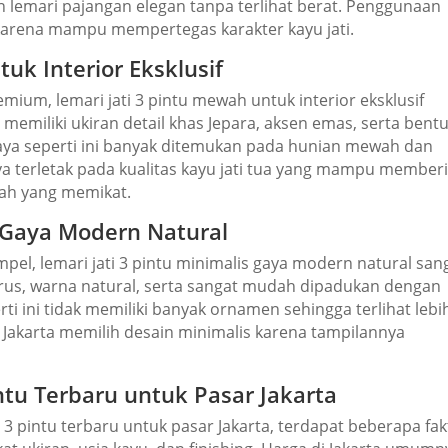
emari pajangan elegan tanpa terlihat berat. Penggunaan
ih karena mampu mempertegas karakter kayu jati.
uk Interior Eksklusif
ium, lemari jati 3 pintu mewah untuk interior eksklusif
memiliki ukiran detail khas Jepara, aksen emas, serta bent
 gaya seperti ini banyak ditemukan pada hunian mewah dan
ya terletak pada kualitas kayu jati tua yang mampu member
egah yang memikat.
s Gaya Modern Natural
mpel, lemari jati 3 pintu minimalis gaya modern natural san
rus, warna natural, serta sangat mudah dipadukan dengan
ti ini tidak memiliki banyak ornamen sehingga terlihat lebi
 Jakarta memilih desain minimalis karena tampilannya
intu Terbaru untuk Pasar Jakarta
 3 pintu terbaru untuk pasar Jakarta, terdapat beberapa fak