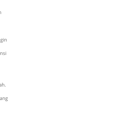
,
h
ngin
nsi
ah.
uang