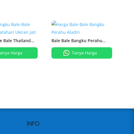
e Bale Thailand
Bale Bale Bangku Perahu
iran Jati
Aladin
anya Harga
Tanya Harga
INFO