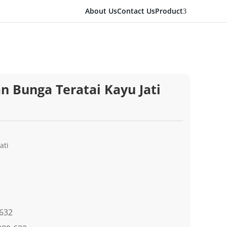
About Us
Contact Us
Product
3
n Bunga Teratai Kayu Jati
ati
-632