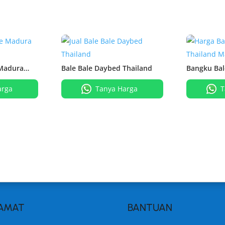
 Madura
Bale Bale Daybed Thailand
Bangku Bal
Matahari Uk
arga
Tanya Harga
T
AMAT
BANTUAN