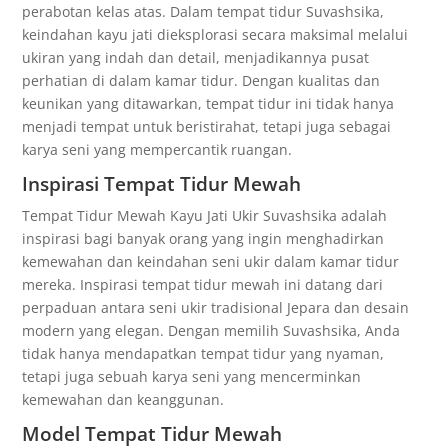
perabotan kelas atas. Dalam tempat tidur Suvashsika,
keindahan kayu jati dieksplorasi secara maksimal melalui
ukiran yang indah dan detail, menjadikannya pusat
perhatian di dalam kamar tidur. Dengan kualitas dan
keunikan yang ditawarkan, tempat tidur ini tidak hanya
menjadi tempat untuk beristirahat, tetapi juga sebagai
karya seni yang mempercantik ruangan.
Inspirasi Tempat Tidur Mewah
Tempat Tidur Mewah Kayu Jati Ukir Suvashsika adalah
inspirasi bagi banyak orang yang ingin menghadirkan
kemewahan dan keindahan seni ukir dalam kamar tidur
mereka. Inspirasi tempat tidur mewah ini datang dari
perpaduan antara seni ukir tradisional Jepara dan desain
modern yang elegan. Dengan memilih Suvashsika, Anda
tidak hanya mendapatkan tempat tidur yang nyaman,
tetapi juga sebuah karya seni yang mencerminkan
kemewahan dan keanggunan.
Model Tempat Tidur Mewah