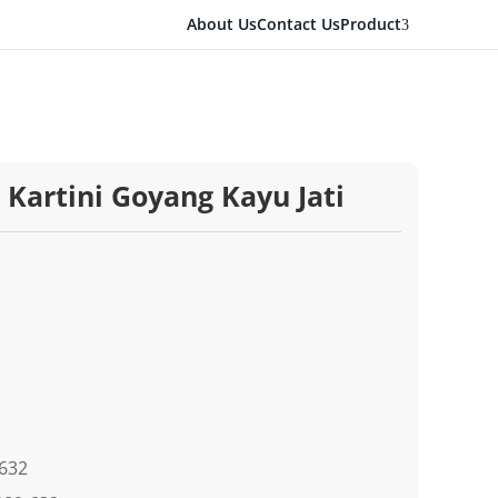
About Us
Contact Us
Product
3
 Kartini Goyang Kayu Jati
-632