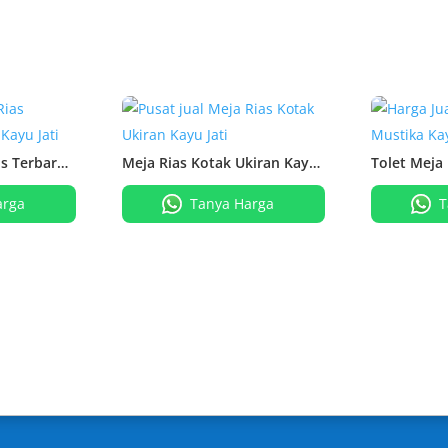
is Terbaru
Meja Rias Kotak Ukiran Kayu
Tolet Meja
Jati
Jati
arga
Tanya Harga
T