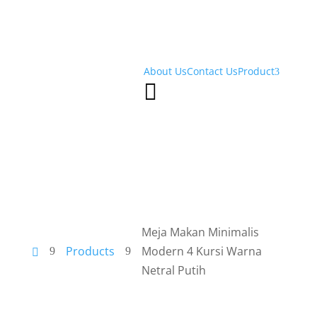
About Us
Contact Us
Product
3

Meja Makan Minimalis
Products
Modern 4 Kursi Warna
9
9

Netral Putih